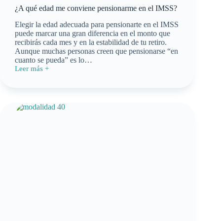
¿A qué edad me conviene pensionarme en el IMSS?
Elegir la edad adecuada para pensionarte en el IMSS
puede marcar una gran diferencia en el monto que
recibirás cada mes y en la estabilidad de tu retiro.
Aunque muchas personas creen que pensionarse “en
cuanto se pueda” es lo…
Leer más +
¿A
qué
edad
me
conviene
pensionarme
en
el
IMSS?