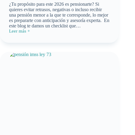
¿Tu propósito para este 2026 es pensionarte? Si
quieres evitar retrasos, negativas o incluso recibir
una pensión menor a la que te corresponde, lo mejor
es prepararte con anticipación y asesoría experta. En
este blog te damos un checklist que…
Leer más +
Checklist
2026:
todo
lo
que
debes
hacer
antes
de
iniciar
tu
trámite
de
pensión
IMSS