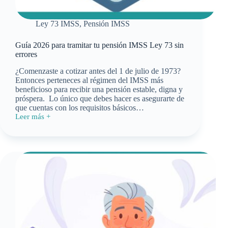
Ley 73 IMSS
,
Pensión IMSS
Guía 2026 para tramitar tu pensión IMSS Ley 73 sin
errores
¿Comenzaste a cotizar antes del 1 de julio de 1973?
Entonces perteneces al régimen del IMSS más
beneficioso para recibir una pensión estable, digna y
próspera. Lo único que debes hacer es asegurarte de
que cuentas con los requisitos básicos…
Leer más +
Guía
2026
para
tramitar
tu
pensión
IMSS
Ley
73
sin
errores