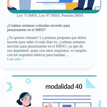
Ley 73 IMSS
,
Ley 97 IMSS
,
Pensión IMSS
¿Cuántas semanas cotizadas necesito para
pensionarme en el IMSS?
¿Ya quieres retirarte? La primera pregunta que debes
hacerte para saber si estás listo es: ¿cuántas semanas
necesito para pensionarme en el IMSS?, ya que de
eso dependerá -junto con otros requisitos- si cumples
con los requisitos básicos para tramitar…
Leer más +
¿Cuántas
semanas
cotizadas
necesito
para
pensionarme
en
el
IMSS?