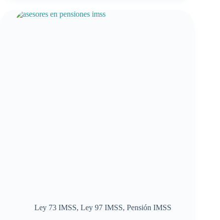
40
del
IMSS:
obtén
tu
cálculo
gratuito
Ley 73 IMSS
,
Ley 97 IMSS
,
Pensión IMSS