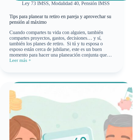
Ley 73 IMSS
,
Modalidad 40
,
Pensión IMSS
Tips para planear tu retiro en pareja y aprovechar su
pensión al máximo
Cuando compartes tu vida con alguien, también
compartes proyectos, gastos, decisiones… y sí,
también los planes de retiro. Si tú y tu esposa o
esposo están cerca de jubilarse, este es un buen
momento para hacer una planeación conjunta que…
Leer más +
Tips
para
planear
tu
retiro
en
pareja
y
aprovechar
su
pensión
al
máximo