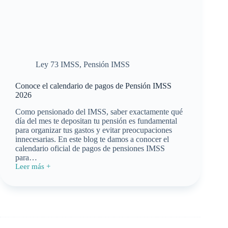
Ley 73 IMSS
,
Pensión IMSS
Conoce el calendario de pagos de Pensión IMSS
2026
Como pensionado del IMSS, saber exactamente qué
día del mes te depositan tu pensión es fundamental
para organizar tus gastos y evitar preocupaciones
innecesarias. En este blog te damos a conocer el
calendario oficial de pagos de pensiones IMSS
para…
Leer más +
Conoce
el
calendario
de
pagos
de
Pensión