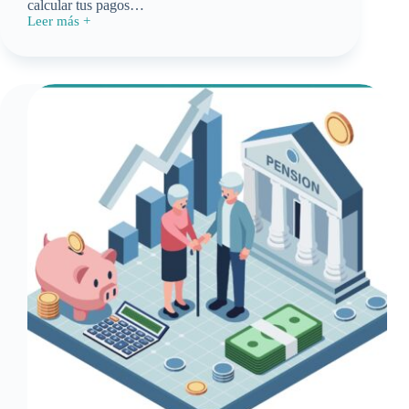
calcular tus pagos…
Leer más +
¿Cómo
calcular
tus
pagos
de
Modalidad
40
IMSS
en
2026?