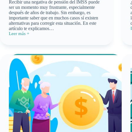
Recibir una negativa de pensión del IMSS puede
ser un momento muy frustrante, especialmente
después de años de trabajo. Sin embargo, es
importante saber que en muchos casos sí existen
alternativas para corregir esta situación. En este
artículo te explicamos…
Leer más +
Negativa
l
de
pensión
IMSS:
causas
más
comunes
y
qué
hacer
en
2026