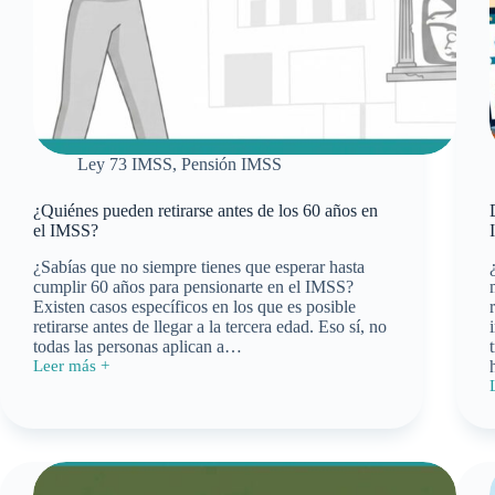
Ley 73 IMSS
,
Pensión IMSS
¿Quiénes pueden retirarse antes de los 60 años en
el IMSS?
¿Sabías que no siempre tienes que esperar hasta
cumplir 60 años para pensionarte en el IMSS?
Existen casos específicos en los que es posible
retirarse antes de llegar a la tercera edad. Eso sí, no
todas las personas aplican a…
Leer más +
¿Quiénes
pueden
retirarse
antes
l
de
los
60