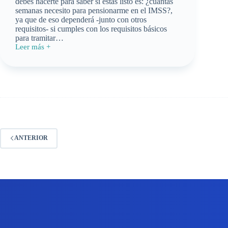
debes hacerte para saber si estás listo es: ¿cuántas
semanas necesito para pensionarme en el IMSS?,
ya que de eso dependerá -junto con otros
requisitos- si cumples con los requisitos básicos
para tramitar…
Leer más +
¿Cuántas
semanas
cotizadas
necesito
para
pensionarme
en
el
IMSS?
ANTERIOR