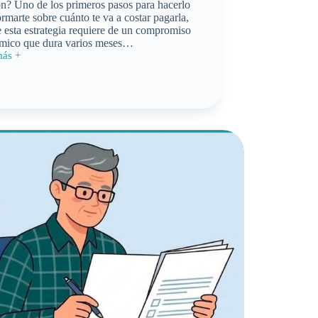
n? Uno de los primeros pasos para hacerlo
ormarte sobre cuánto te va a costar pagarla,
 esta estrategia requiere de un compromiso
mico que dura varios meses…
más +
to
idad