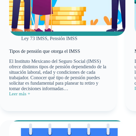
Ley 73 IMSS
,
Pensión IMSS
Tipos de pensión que otorga el IMSS
El Instituto Mexicano del Seguro Social (IMSS)
ofrece distintos tipos de pensión dependiendo de la
situación laboral, edad y condiciones de cada
trabajador. Conocer qué tipo de pensión puedes
solicitar es fundamental para planear tu retiro y
tomar decisiones informadas…
Leer más +
Tipos
de
pensión
l
que
otorga
el
IMSS