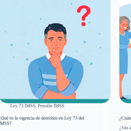
en
a
l
Modal
IMSS
40
i
en
soy
el
ama
IMSS
de
casa?
Ley 73 IMSS
,
Pensión IMSS
¿Qué es la vigencia de derechos en Ley 73 del
¿Cuán
IMSS?
¿Vas a