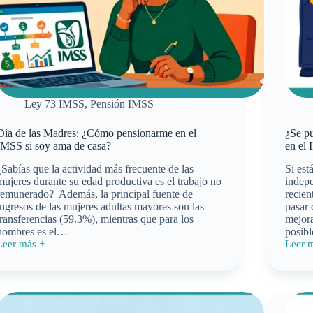
Ley 73 IMSS
,
Pensión IMSS
Día de las Madres: ¿Cómo pensionarme en el
¿Se p
IMSS si soy ama de casa?
en el
¿Sabías que la actividad más frecuente de las
Si est
mujeres durante su edad productiva es el trabajo no
indepe
remunerado? Además, la principal fuente de
recien
ingresos de las mujeres adultas mayores son las
pasar
transferencias (59.3%), mientras que para los
mejora
hombres es el…
posib
Leer más +
Leer 
Día
¿Se
de
puede
as
pasar
Madres:
de
¿Cómo
Modal
pensionarme
10