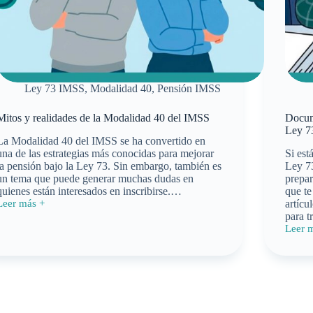
Ley 73 IMSS
,
Modalidad 40
,
Pensión IMSS
Mitos y realidades de la Modalidad 40 del IMSS
Docume
Ley 7
La Modalidad 40 del IMSS se ha convertido en
una de las estrategias más conocidas para mejorar
Si est
la pensión bajo la Ley 73. Sin embargo, también es
Ley 7
un tema que puede generar muchas dudas en
prepar
quienes están interesados en inscribirse.…
que te
Leer más +
artícu
Mitos
para 
y
Leer 
realidades
Docum
de
requer
a
para
Modalidad
tramit
40
tu
del
pensi
IMSS
Ley