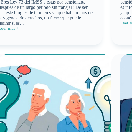
¿Eres Ley 73 del IMSS y estás por pensionarte
pensió
después de un largo periodo sin trabajar? De ser
es inf
así, este blog es de tu interés ya que hablaremos de
ya que
la vigencia de derechos, un factor que puede
econó
definir si es…
Leer 
¿Cuán
Leer más +
cuesta
¿Qué
la
es
Modal
a
40
vigencia
en
de
2026?
derechos
en
Ley
73
del
IMSS?