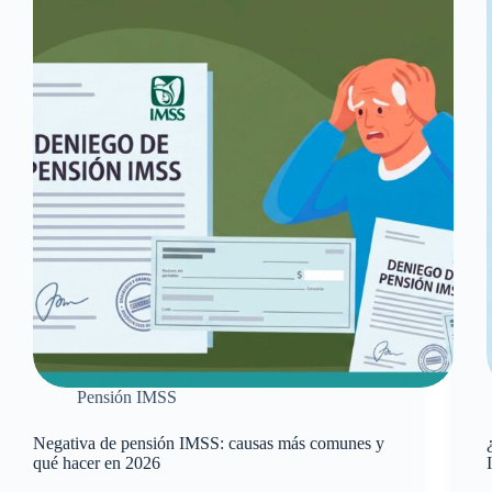
años
en
e
el
IMSS?
s
Pensión IMSS
Negativa de pensión IMSS: causas más comunes y
qué hacer en 2026