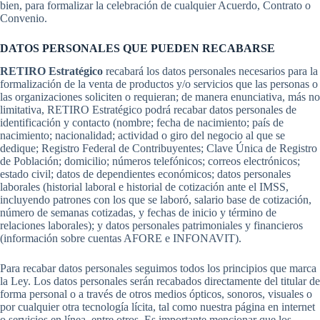
bien, para formalizar la celebración de cualquier Acuerdo, Contrato o
Convenio.
DATOS PERSONALES QUE PUEDEN RECABARSE
RETIRO Estratégico
recabará los datos personales necesarios para la
formalización de la venta de productos y/o servicios que las personas o
las organizaciones soliciten o requieran; de manera enunciativa, más no
limitativa, RETIRO Estratégico podrá recabar datos personales de
identificación y contacto (nombre; fecha de nacimiento; país de
nacimiento; nacionalidad; actividad o giro del negocio al que se
dedique; Registro Federal de Contribuyentes; Clave Única de Registro
de Población; domicilio; números telefónicos; correos electrónicos;
estado civil; datos de dependientes económicos; datos personales
laborales (historial laboral e historial de cotización ante el IMSS,
incluyendo patrones con los que se laboró, salario base de cotización,
número de semanas cotizadas, y fechas de inicio y término de
relaciones laborales); y datos personales patrimoniales y financieros
(información sobre cuentas AFORE e INFONAVIT).
Para recabar datos personales seguimos todos los principios que marca
la Ley. Los datos personales serán recabados directamente del titular de
forma personal o a través de otros medios ópticos, sonoros, visuales o
por cualquier otra tecnología lícita, tal como nuestra página en internet
o servicios en línea, entre otros. Es importante mencionar que los