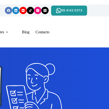
55 4142 0373
res
Blog
Contacto