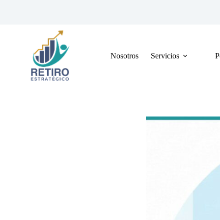
Saltar
al
contenido
Nosotros
Servicios
P