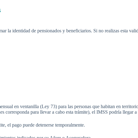
S
mar la identidad de pensionados y beneficiarios. Si no realizas esta val
sual en ventanilla (Ley 73) para las personas que habitan en territorio
es corresponda para llevar a cabo esta trámite), el IMSS podría llegar a
cite, el pago puede detenerse temporalmente.
dimientos indicados por su Afore o Aseguradora.