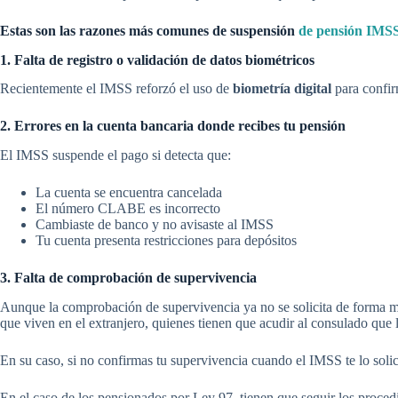
Estas son las razones más comunes de suspensión
de pensión IMS
1. Falta de registro o validación de datos biométricos
Recientemente el IMSS reforzó el uso de
biometría digital
para confir
2. Errores en la cuenta bancaria donde recibes tu pensión
El IMSS suspende el pago si detecta que:
La cuenta se encuentra cancelada
El número CLABE es incorrecto
Cambiaste de banco y no avisaste al IMSS
Tu cuenta presenta restricciones para depósitos
3. Falta de comprobación de supervivencia
Aunque la comprobación de supervivencia ya no se solicita de forma men
que viven en el extranjero, quienes tienen que acudir al consulado que l
En su caso, si no confirmas tu supervivencia cuando el IMSS te lo soli
En el caso de los pensionados por Ley 97, tienen que seguir los proce