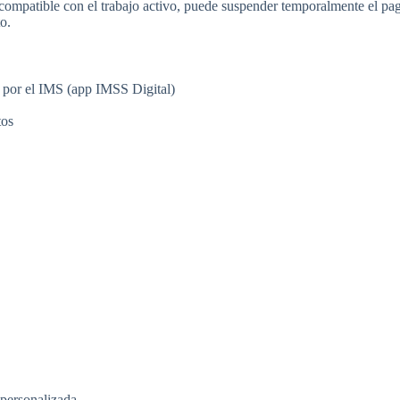
ompatible con el trabajo activo, puede suspender temporalmente el pago 
to.
s por el IMS (app IMSS Digital)
tos
 personalizada.