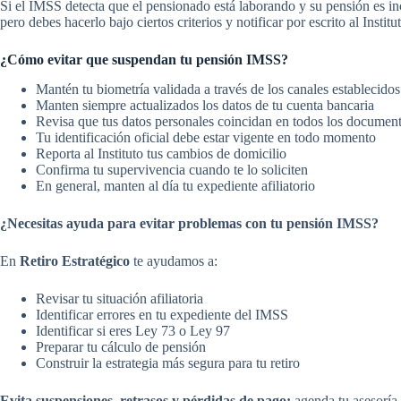
Si el IMSS detecta que el pensionado está laborando y su pensión es inc
pero debes hacerlo bajo ciertos criterios y notificar por escrito al Institu
¿Cómo evitar que suspendan tu pensión IMSS?
Mantén tu biometría validada a través de los canales establecido
Manten siempre actualizados los datos de tu cuenta bancaria
Revisa que tus datos personales coincidan en todos los documen
Tu identificación oficial debe estar vigente en todo momento
Reporta al Instituto tus cambios de domicilio
Confirma tu supervivencia cuando te lo soliciten
En general, manten al día tu expediente afiliatorio
¿Necesitas ayuda para evitar problemas con tu pensión IMSS?
En
Retiro Estratégico
te ayudamos a:
Revisar tu situación afiliatoria
Identificar errores en tu expediente del IMSS
Identificar si eres Ley 73 o Ley 97
Preparar tu cálculo de pensión
Construir la estrategia más segura para tu retiro
Evita suspensiones, retrasos y pérdidas de pago:
agenda tu asesoría